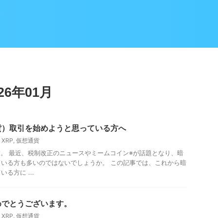
資
6年01月
貨）取引を始めようと思っている方へ
,
XRP
,
仮想通貨
hです。 最近、税制改正のニュースやミームコイン※が話題となり、暗
いる方も多いのではないでしょうか。 この記事では、これから暗
る方に ...
めでとうございます。
,
XRP
,
仮想通貨