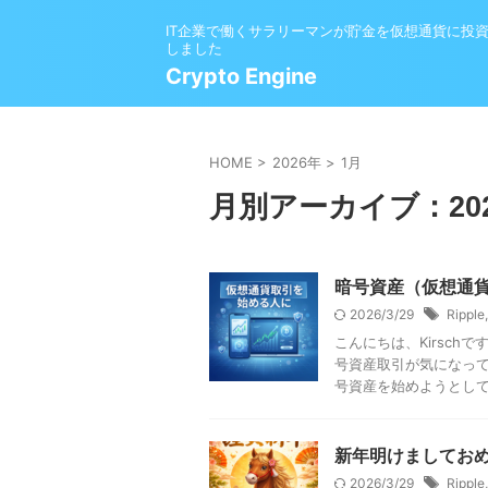
IT企業で働くサラリーマンが貯金を仮想通貨に投
しました
Crypto Engine
HOME
>
2026年
>
1月
月別アーカイブ：202
暗号資産（仮想通
2026/3/29
Ripple
こんにちは、Kirsc
号資産取引が気になって
号資産を始めようとしてい
新年明けましてお
2026/3/29
Ripple