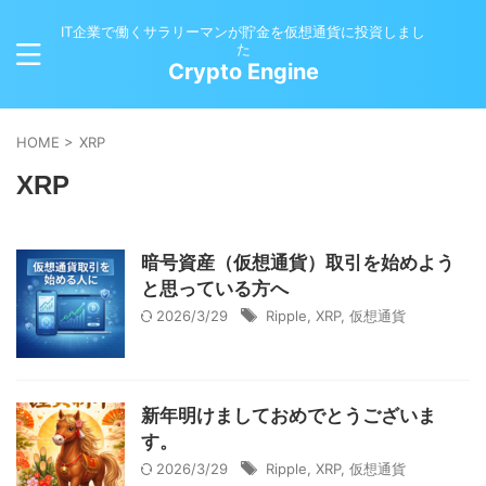
IT企業で働くサラリーマンが貯金を仮想通貨に投資しまし
た
Crypto Engine
HOME
>
XRP
XRP
暗号資産（仮想通貨）取引を始めよう
と思っている方へ
2026/3/29
Ripple
,
XRP
,
仮想通貨
新年明けましておめでとうございま
す。
2026/3/29
Ripple
,
XRP
,
仮想通貨